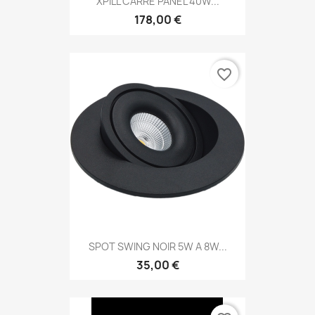
XPILL CARRE PANEL 40W...
178,00 €
favorite_border
SPOT SWING NOIR 5W A 8W...
35,00 €