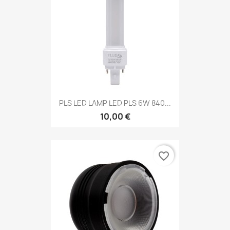
PLS LED LAMP LED PLS 6W 840...
10,00 €
favorite_border