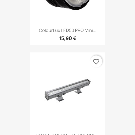
ColourLux LED50 PRO Mini...
15,90 €
favorite_border