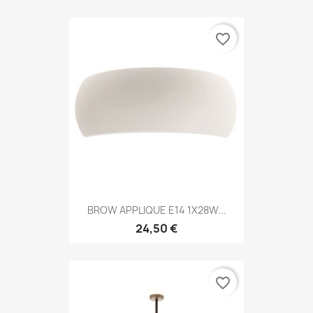
favorite_border
BROW APPLIQUE E14 1X28W...
24,50 €
favorite_border