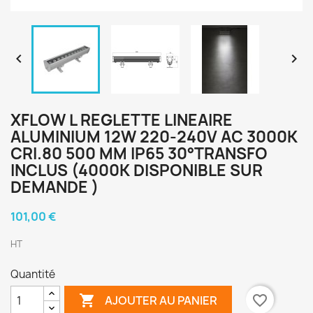


XFLOW L REGLETTE LINEAIRE
ALUMINIUM 12W 220-240V AC 3000K
CRI.80 500 MM IP65 30°TRANSFO
INCLUS (4000K DISPONIBLE SUR
DEMANDE )
101,00 €
HT
Quantité

favorite_border
AJOUTER AU PANIER