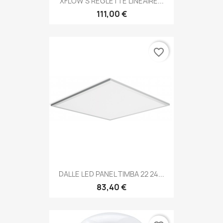
XFLOW S REGLETTE LINEAIRE...
111,00 €
favorite_border
DALLE LED PANEL TIMBA 22 24...
83,40 €