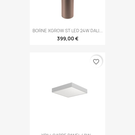
BORNE XGROW ST LED 24W DALI...
399,00 €
favorite_border