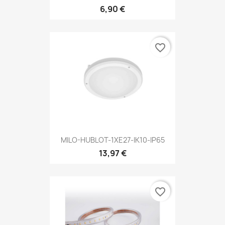
6,90 €
favorite_border
MILO-HUBLOT-1XE27-IK10-IP65
13,97 €
favorite_border