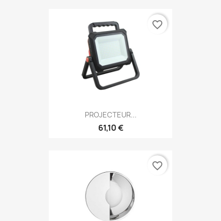
favorite_border
PROJECTEUR...
61,10 €
favorite_border