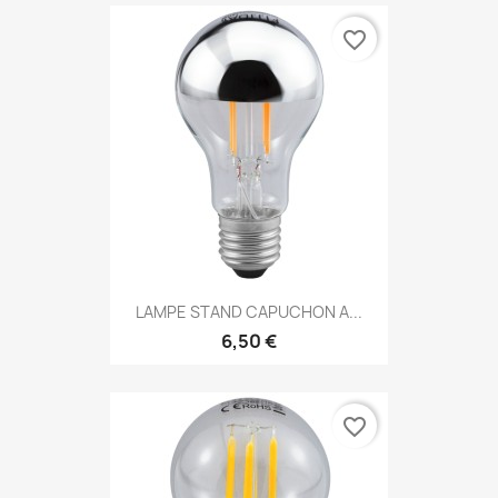
favorite_border
LAMPE STAND CAPUCHON A...
6,50 €
favorite_border