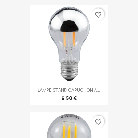
favorite_border
LAMPE STAND CAPUCHON A...
6,50 €
favorite_border