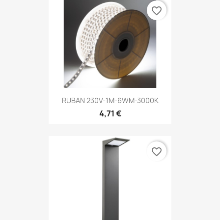
favorite_border
RUBAN 230V-1M-6WM-3000K
4,71 €
favorite_border