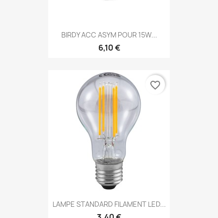
BIRDY ACC ASYM POUR 15W...
6,10 €
favorite_border
LAMPE STANDARD FILAMENT LED...
3,40 €