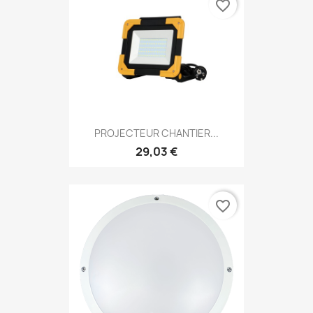
favorite_border
PROJECTEUR CHANTIER...
29,03 €
favorite_border