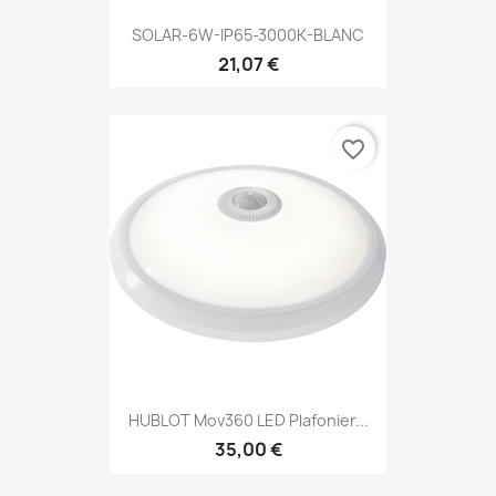
SOLAR-6W-IP65-3000K-BLANC
21,07 €
favorite_border
HUBLOT Mov360 LED Plafonier...
35,00 €