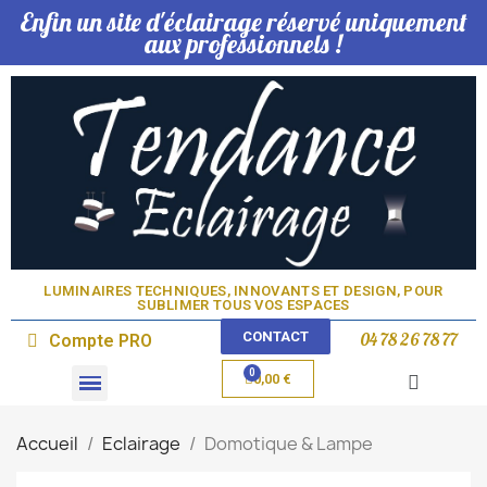
Enfin un site d'éclairage réservé uniquement
aux professionnels !
LUMINAIRES TECHNIQUES, INNOVANTS ET DESIGN, POUR
SUBLIMER TOUS VOS ESPACES​
CONTACT
04 78 26 78 77
Compte PRO
0,00 €
Domotique & Lampe
Accueil
Eclairage
Domotique & Lampe