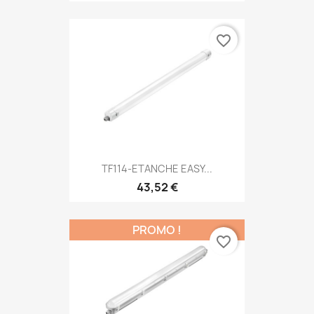
favorite_border
TF114-ETANCHE EASY...
43,52 €
PROMO !
favorite_border