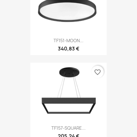
TF151-MOON...
340,83 €
favorite_border
TF157-SQUARE...
205,24 €