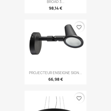
BROAD 3...
98,14 €
favorite_border
PROJECTEUR ENSEIGNE SIGN...
66,98 €
favorite_border