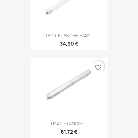
TF113-ETANCHE EASY...
34,90 €
favorite_border
TF141-ETANCHE...
61,72 €