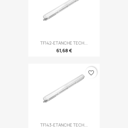
TF142-ETANCHE TECH...
61,68 €
favorite_border
TF143-ETANCHE TECH...