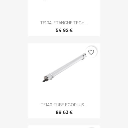
TF104-ETANCHE TECH...
54,92 €
favorite_border
TF140-TUBE ECOPLUS...
89,63 €