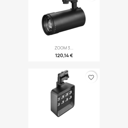
ZOOM 3...
120,14 €
favorite_border