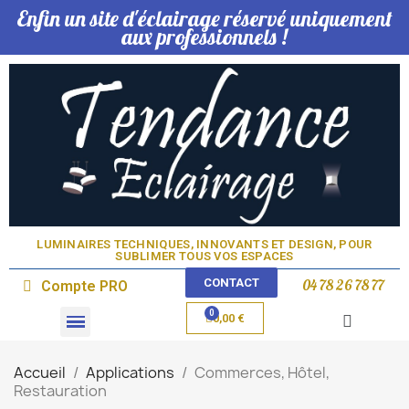
Enfin un site d'éclairage réservé uniquement
aux professionnels !
LUMINAIRES TECHNIQUES, INNOVANTS ET DESIGN, POUR
SUBLIMER TOUS VOS ESPACES​
CONTACT
04 78 26 78 77
Compte PRO
0,00 €
Domotique & Lampe
Accueil
Applications
Commerces, Hôtel,
Restauration