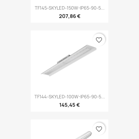
TF145-SKYLED-150W-IP65-90-5...
207,86 €
favorite_border
TF144-SKYLED-100W-IP65-90-5...
145,45 €
favorite_border