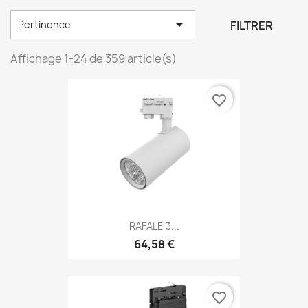

FILTRER
Pertinence
Affichage 1-24 de 359 article(s)
favorite_border
RAFALE 3...
64,58 €
favorite_border