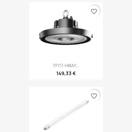
favorite_border
TF117-HIBAY...
149,33 €
favorite_border