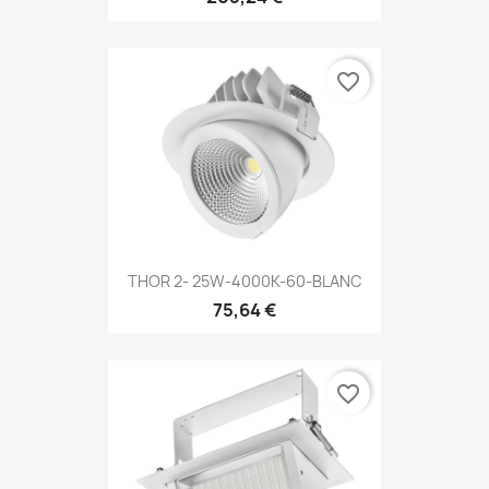
favorite_border
THOR 2- 25W-4000K-60-BLANC
75,64 €
favorite_border