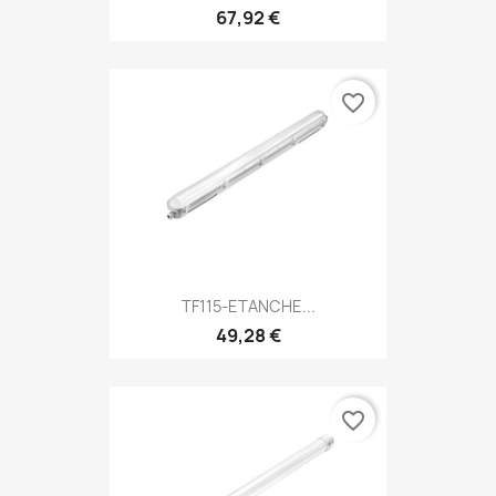
67,92 €
favorite_border
TF115-ETANCHE...
49,28 €
favorite_border