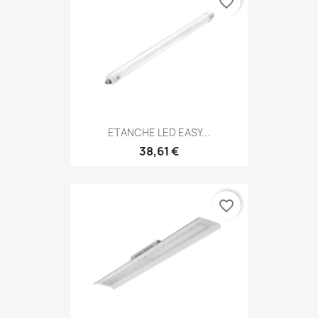
favorite_border
ETANCHE LED EASY...
38,61 €
favorite_border