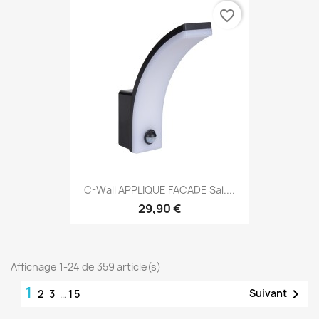
favorite_border
C-Wall APPLIQUE FACADE Sal....
29,90 €
Affichage 1-24 de 359 article(s)
1

Suivant
2
3
…
15