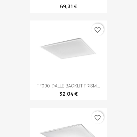
69,31 €
favorite_border
TF090-DALLE BACKLIT PRISM...
32,04 €
favorite_border