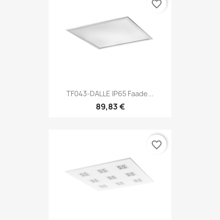
favorite_border
TF043-DALLE IP65 Faade...
89,83 €
favorite_border