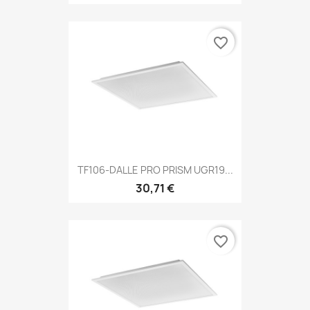
favorite_border
TF106-DALLE PRO PRISM UGR19...
30,71 €
favorite_border