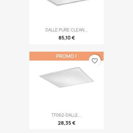
DALLE PURE CLEAN...
85,10 €
PROMO !
favorite_border
TF062-DALLE...
28,35 €