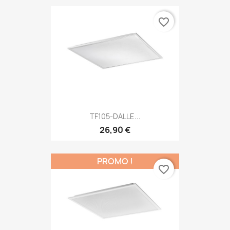
favorite_border
TF105-DALLE...
26,90 €
PROMO !
favorite_border