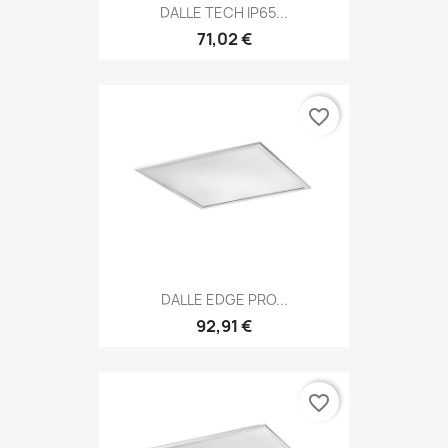
DALLE TECH IP65...
71,02 €
favorite_border
DALLE EDGE PRO...
92,91 €
favorite_border