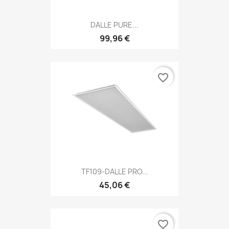
DALLE PURE...
99,96 €
favorite_border
TF109-DALLE PRO...
45,06 €
favorite_border