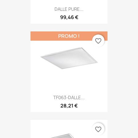
DALLE PURE...
99,46 €
PROMO !
favorite_border
TF063-DALLE...
28,21 €
favorite_border