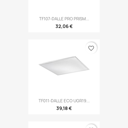
TF107-DALLE PRO PRISM...
32,06 €
favorite_border
TF011-DALLE ECO UGR19...
39,18 €