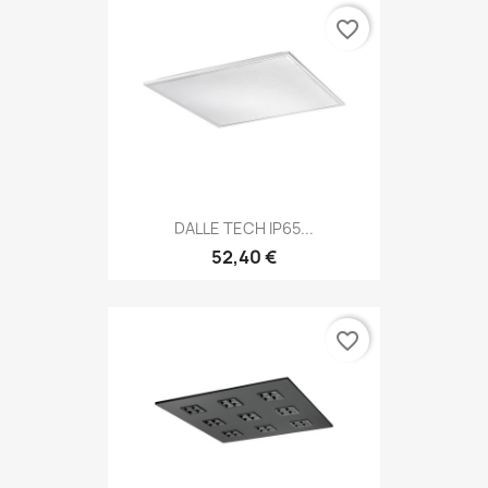
favorite_border
DALLE TECH IP65...
52,40 €
favorite_border