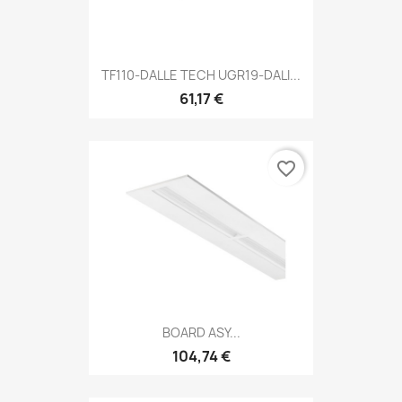
TF110-DALLE TECH UGR19-DALI...
61,17 €
favorite_border
BOARD ASY...
104,74 €