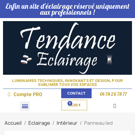
Enfin un site d'éclairage réservé uniquement
aux professionnels !
LUMINAIRES TECHNIQUES, INNOVANTS ET DESIGN, POUR
SUBLIMER TOUS VOS ESPACES​
CONTACT
04 78 26 78 77
Compte PRO
0,00 €
Domotique & Lampe
Accueil
Eclairage
Intérieur
Panneau led