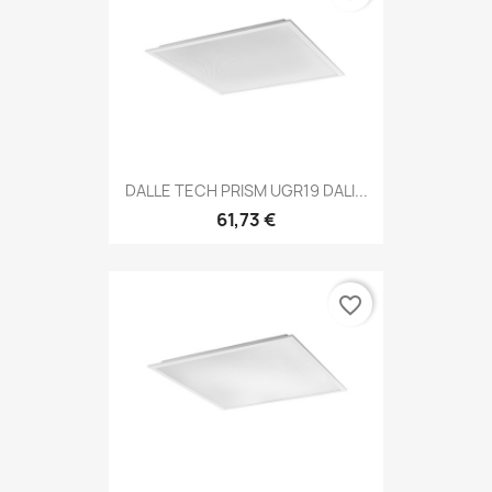
DALLE TECH PRISM UGR19 DALI...
61,73 €
favorite_border