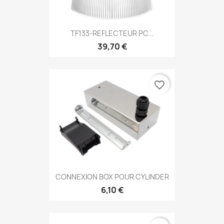
TF133-REFLECTEUR PC...
39,70 €
favorite_border
CONNEXION BOX POUR CYLINDER
6,10 €