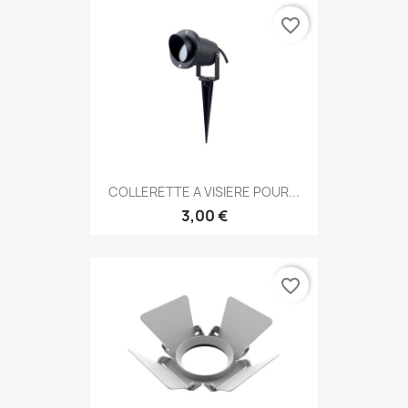
favorite_border
COLLERETTE A VISIERE POUR...
3,00 €
favorite_border