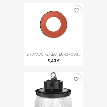
favorite_border
BIRDY ACC REFLECTEURS POUR...
3,40 €
favorite_border