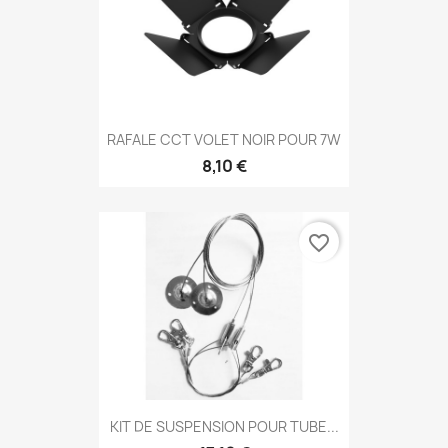
RAFALE CCT VOLET NOIR POUR 7W
8,10 €
favorite_border
KIT DE SUSPENSION POUR TUBE...