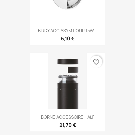
BIRDY ACC ASYM POUR 15W...
6,10 €
favorite_border
BORNE ACCESSOIRE HALF
21,70 €