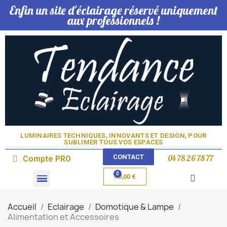
Enfin un site d'éclairage réservé uniquement
aux professionnels !
LUMINAIRES TECHNIQUES, INNOVANTS ET DESIGN, POUR
SUBLIMER TOUS VOS ESPACES​
CONTACT
04 78 26 78 77
Compte PRO
0,00 €
Domotique & Lampe
Accueil
Eclairage
Domotique & Lampe
Alimentation et Accessoires