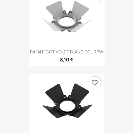
RAFALE CCT VOLET BLANC POUR 7W
8,10 €
favorite_border