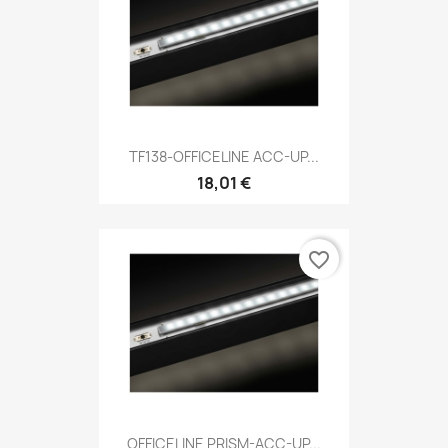
TF138-OFFICELINE ACC-UP...
18,01 €
favorite_border
OFFICELINE PRISM-ACC-UP...