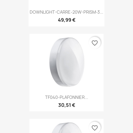
DOWNLIGHT-CARRE-20W-PRISM-3...
49,99 €
favorite_border
TF040-PLAFONNIER...
30,51 €
favorite_border