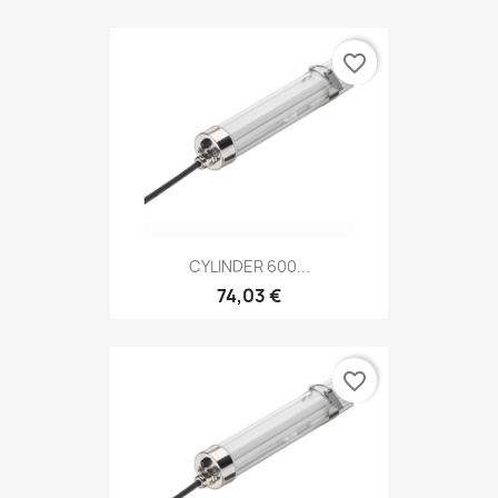
favorite_border
CYLINDER 600...
74,03 €
favorite_border