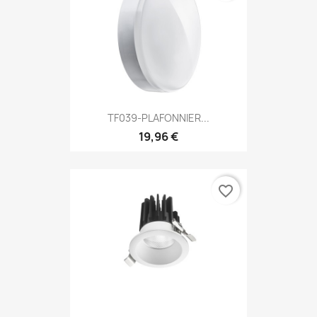
TF039-PLAFONNIER...
19,96 €
favorite_border