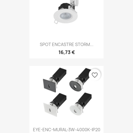
SPOT ENCASTRE STORM...
16,73 €
favorite_border
EYE-ENC-MURAL-3W-4000K-IP20