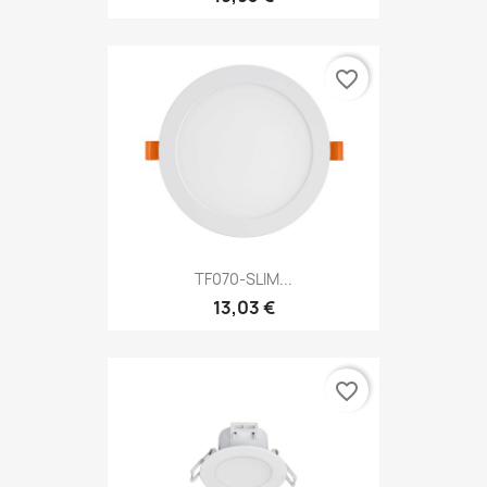
favorite_border
TF070-SLIM...
13,03 €
favorite_border