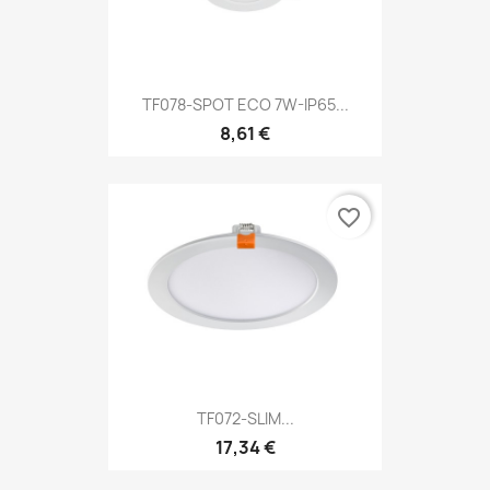
TF078-SPOT ECO 7W-IP65...
8,61 €
favorite_border
TF072-SLIM...
17,34 €