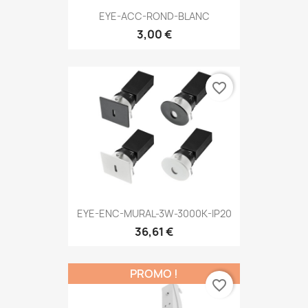
EYE-ACC-ROND-BLANC
3,00 €
favorite_border
EYE-ENC-MURAL-3W-3000K-IP20
36,61 €
PROMO !
favorite_border