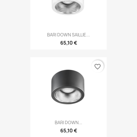
BARI DOWN SAILLIE...
65,10 €
favorite_border
BARI DOWN...
65,10 €