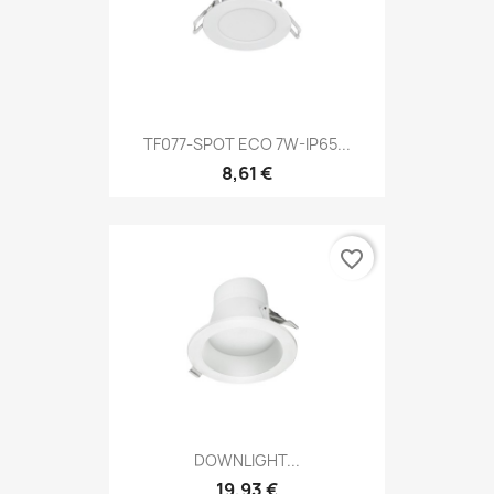
TF077-SPOT ECO 7W-IP65...
8,61 €
favorite_border
DOWNLIGHT...
19,93 €