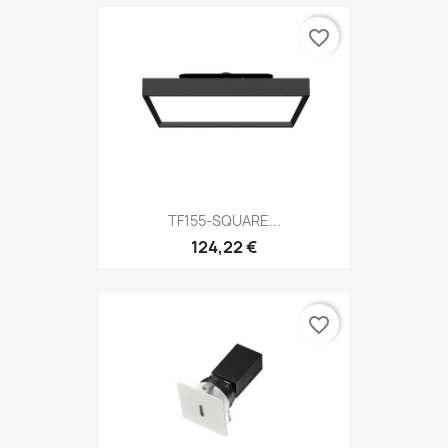
favorite_border
TF155-SQUARE...
124,22 €
favorite_border