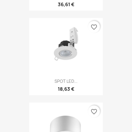
36,61 €
favorite_border
SPOT LED...
18,63 €
favorite_border