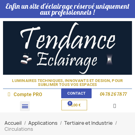
Enfin un site d'éclairage réservé uniquement
aux professionnels !
LUMINAIRES TECHNIQUES, INNOVANTS ET DESIGN, POUR
SUBLIMER TOUS VOS ESPACES​
CONTACT
04 78 26 78 77
Compte PRO
0,00 €
Domotique & Lampe
Accueil
Applications
Tertiaire et Industrie
Circulations