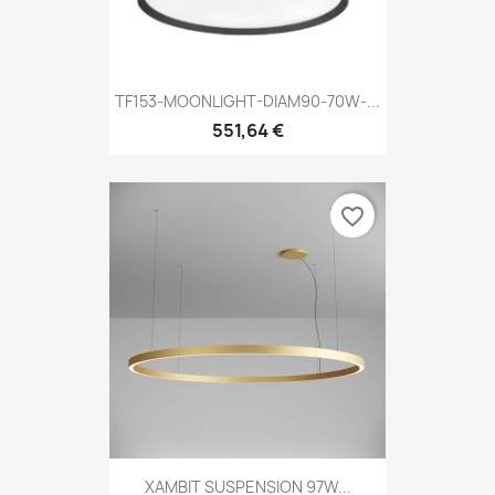
TF153-MOONLIGHT-DIAM90-70W-...
551,64 €
favorite_border
XAMBIT SUSPENSION 97W...