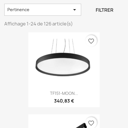

FILTRER
Pertinence
Affichage 1-24 de 126 article(s)
favorite_border
TF151-MOON...
340,83 €
favorite_border