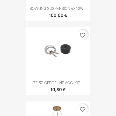
BOWLING SUSPENSION 4X42W...
100,00 €
favorite_border
TF137-OFFICELINE ACC-KIT...
10,30 €
favorite_border