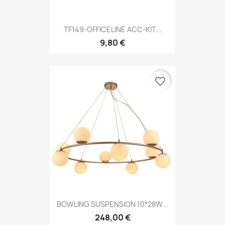
TF149-OFFICELINE ACC-KIT...
9,80 €
favorite_border
BOWLING SUSPENSION 10*28W...
248,00 €