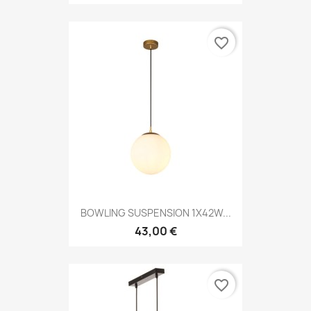
favorite_border
BOWLING SUSPENSION 1X42W...
43,00 €
favorite_border