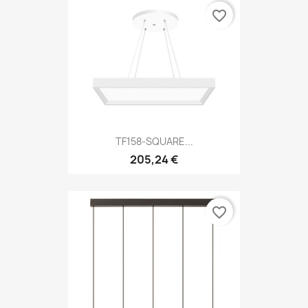
favorite_border
TF158-SQUARE...
205,24 €
favorite_border