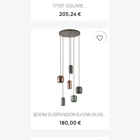
TF157-SQUARE...
205,24 €
favorite_border
BOOM SUSPENSION 6x10W GU10...
180,00 €