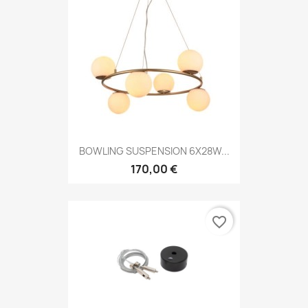
BOWLING SUSPENSION 6X28W...
170,00 €
favorite_border