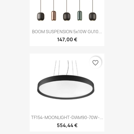
BOOM SUSPENSION 5x10W GU10...
147,00 €
favorite_border
TF154-MOONLIGHT-DIAM90-70W-...
554,44 €