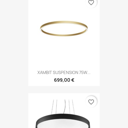
favorite_border
XAMBIT SUSPENSION 75W...
699,00 €
favorite_border