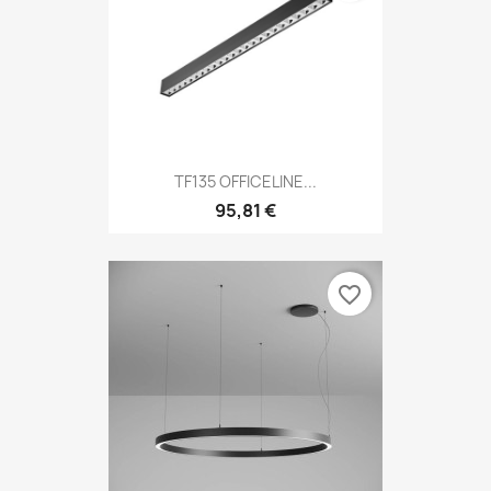
TF135 OFFICELINE...
95,81 €
favorite_border