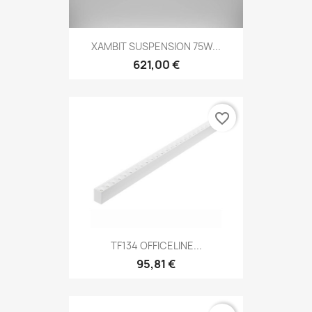
XAMBIT SUSPENSION 75W...
621,00 €
favorite_border
TF134 OFFICELINE...
95,81 €