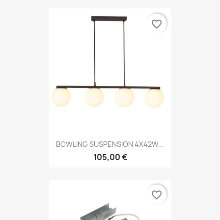
favorite_border
BOWLING SUSPENSION 4X42W...
105,00 €
favorite_border