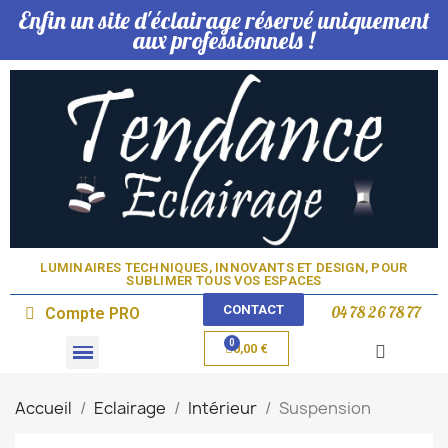
Enfin un site d'éclairage réservé uniquement
aux professionnels !
LUMINAIRES TECHNIQUES, INNOVANTS ET DESIGN, POUR
SUBLIMER TOUS VOS ESPACES​
CONTACT
04 78 26 78 77
Compte PRO
0,00 €
Domotique & Lampe
Accueil
Eclairage
Intérieur
Suspension