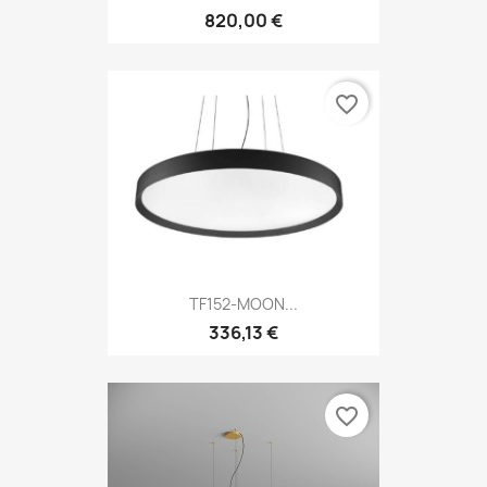
820,00 €
favorite_border
TF152-MOON...
336,13 €
favorite_border