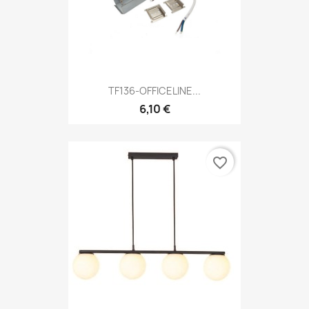
TF136-OFFICELINE...
6,10 €
favorite_border