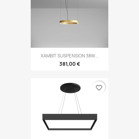
XAMBIT SUSPENSION 38W...
381,00 €
favorite_border