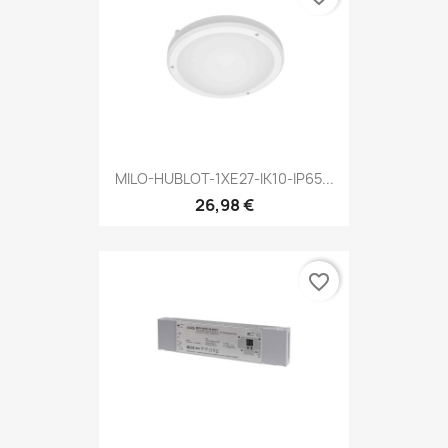
MILO-HUBLOT-1XE27-IK10-IP65...
26,98 €
favorite_border