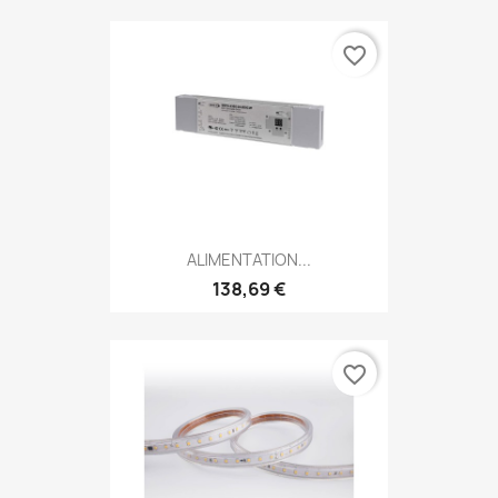
favorite_border
ALIMENTATION...
138,69 €
favorite_border