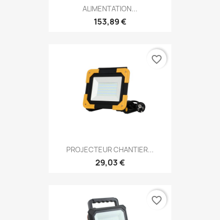
ALIMENTATION...
153,89 €
favorite_border
PROJECTEUR CHANTIER...
29,03 €
favorite_border