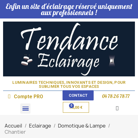
Enfin un site d'éclairage réservé uniquement
aux professionnels !
LUMINAIRES TECHNIQUES, INNOVANTS ET DESIGN, POUR
SUBLIMER TOUS VOS ESPACES​
CONTACT
04 78 26 78 77
Compte PRO
0,00 €
Domotique & Lampe
Accueil
Eclairage
Domotique & Lampe
Chantier