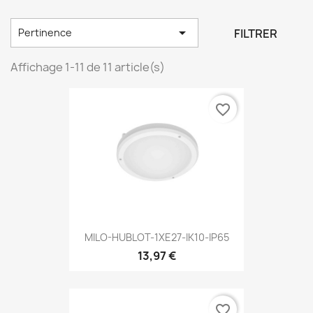

FILTRER
Pertinence
Affichage 1-11 de 11 article(s)
favorite_border
MILO-HUBLOT-1XE27-IK10-IP65
13,97 €
favorite_border