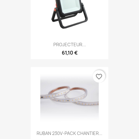
PROJECTEUR...
61,10 €
favorite_border
RUBAN 230V-PACK CHANTIER...