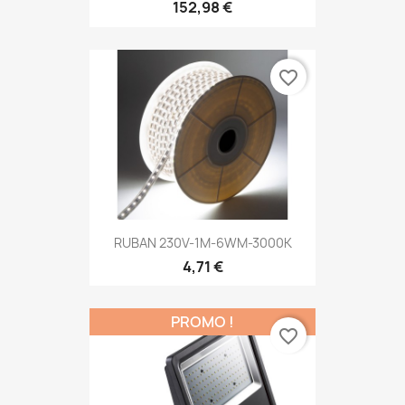
152,98 €
favorite_border
RUBAN 230V-1M-6WM-3000K
4,71 €
PROMO !
favorite_border