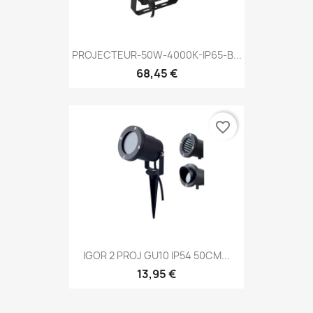
PROJECTEUR-50W-4000K-IP65-B...
68,45 €
favorite_border
IGOR 2 PROJ GU10 IP54 50CM...
13,95 €