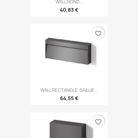
WALL ROND...
40,83 €
favorite_border
WALL RECTANGLE-SAILLIE...
64,55 €
favorite_border