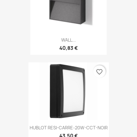
WALL...
40,83 €
favorite_border
HUBLOT RESI-CARRE-20W-CCT-NOIR
43,50 €