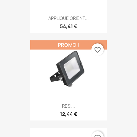
APPLIQUE ORIENT...
54,41 €
PROMO !
favorite_border
RESI...
12,44 €