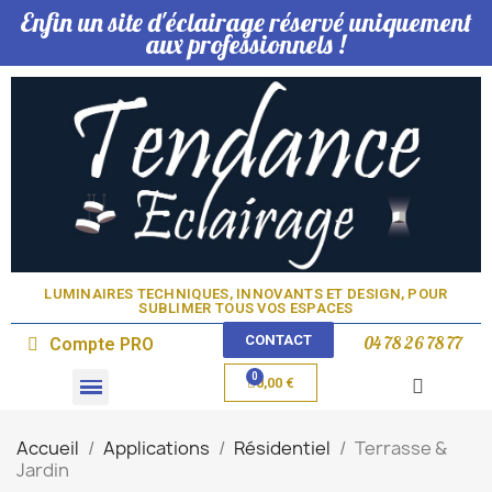
Enfin un site d'éclairage réservé uniquement
aux professionnels !
LUMINAIRES TECHNIQUES, INNOVANTS ET DESIGN, POUR
SUBLIMER TOUS VOS ESPACES​
CONTACT
04 78 26 78 77
Compte PRO
0,00 €
Domotique & Lampe
Accueil
Applications
Résidentiel
Terrasse &
Jardin