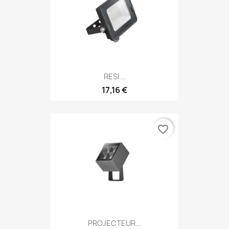
RESI...
17,16 €
favorite_border
PROJECTEUR...