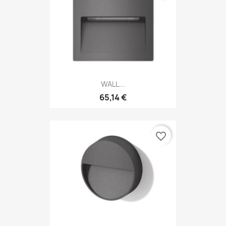
WALL...
65,14 €
favorite_border