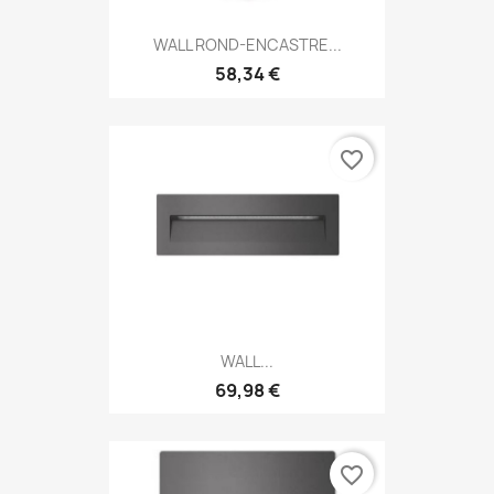
WALL ROND-ENCASTRE...
58,34 €
favorite_border
WALL...
69,98 €
favorite_border