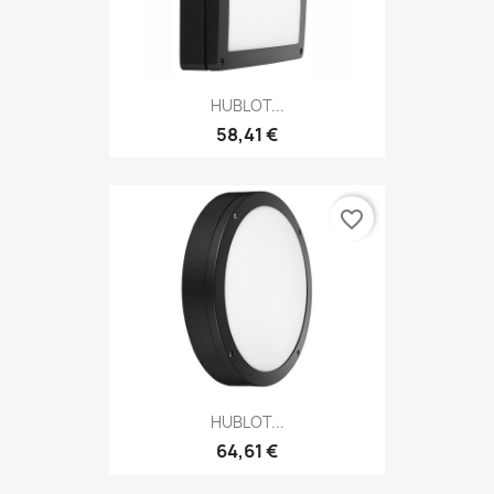
HUBLOT...
58,41 €
favorite_border
HUBLOT...
64,61 €