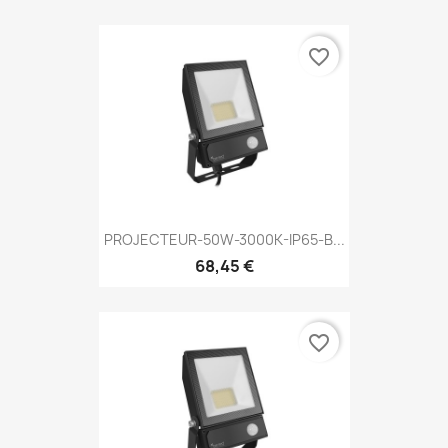
favorite_border
PROJECTEUR-50W-3000K-IP65-B...
68,45 €
favorite_border