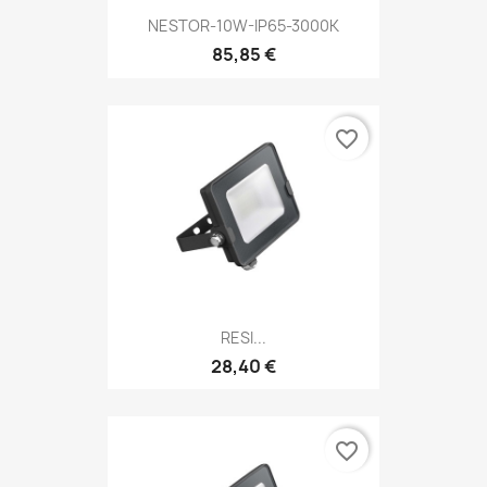
NESTOR-10W-IP65-3000K
85,85 €
favorite_border
RESI...
28,40 €
favorite_border