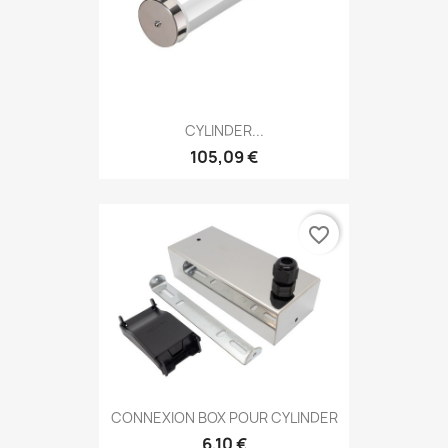
CYLINDER...
105,09 €
favorite_border
CONNEXION BOX POUR CYLINDER
6,10 €