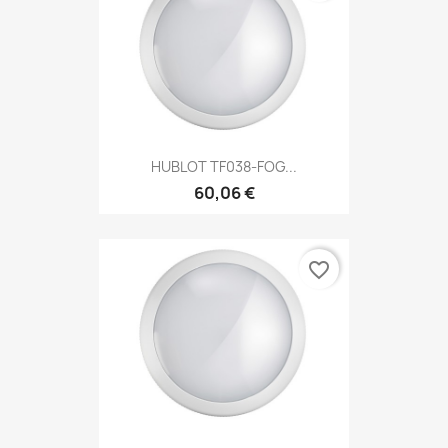
HUBLOT TF038-FOG...
60,06 €
favorite_border