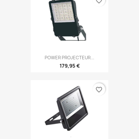
favorite_border
POWER PROJECTEUR...
179,95 €
favorite_border