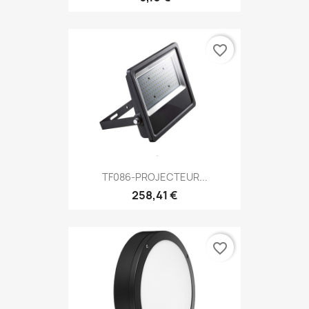
favorite_border
TF086-PROJECTEUR...
258,41 €
favorite_border