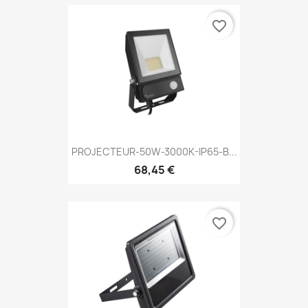
favorite_border
PROJECTEUR-50W-3000K-IP65-B...
68,45 €
favorite_border