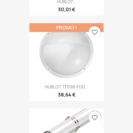
HUBLOT...
30,01 €
PROMO !
favorite_border
HUBLOT TF098-FOG...
38,64 €
favorite_border