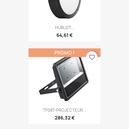
HUBLOT...
64,61 €
PROMO !
favorite_border
TF087-PROJECTEUR...
286,32 €