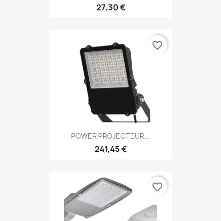
27,30 €
favorite_border
POWER PROJECTEUR...
241,45 €
favorite_border