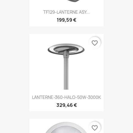
TF129-LANTERNE ASY...
199,59 €
favorite_border
LANTERNE-360-HALO-50W-3000K
329,46 €
favorite_border