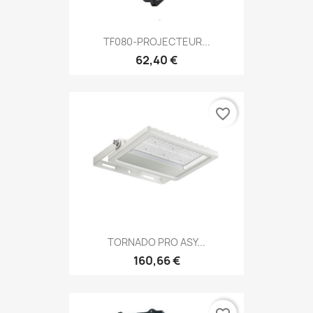
TF080-PROJECTEUR...
62,40 €
favorite_border
TORNADO PRO ASY...
160,66 €