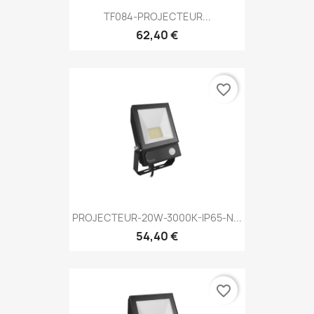
TF084-PROJECTEUR...
62,40 €
favorite_border
PROJECTEUR-20W-3000K-IP65-N...
54,40 €
favorite_border