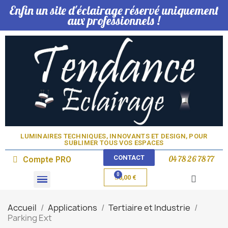
Enfin un site d'éclairage réservé uniquement
aux professionnels !
LUMINAIRES TECHNIQUES, INNOVANTS ET DESIGN, POUR
SUBLIMER TOUS VOS ESPACES​
CONTACT
04 78 26 78 77
Compte PRO
0,00 €
Domotique & Lampe
Accueil
Applications
Tertiaire et Industrie
Parking Ext