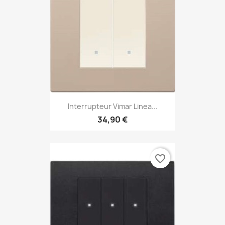
Interrupteur Vimar Linea...
34,90 €
favorite_border