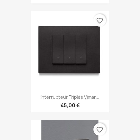
favorite_border
Interrupteur Triples Vimar...
45,00 €
favorite_border