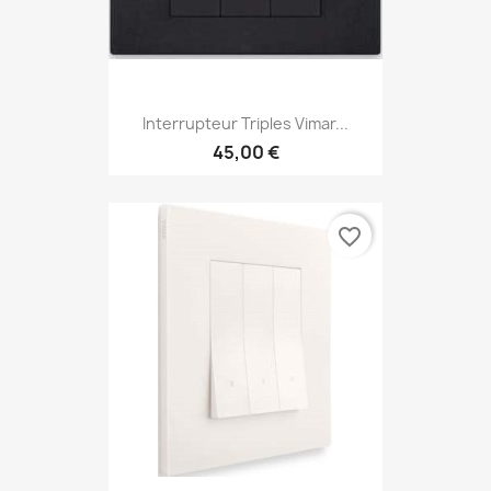
Interrupteur Triples Vimar...
45,00 €
favorite_border