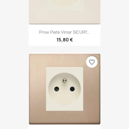
Prise Plate Vimar SICURY...
15,80 €
favorite_border