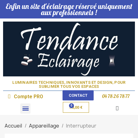
Enfin un site d'éclairage réservé uniquement
aux professionnels !
LUMINAIRES TECHNIQUES, INNOVANTS ET DESIGN, POUR
SUBLIMER TOUS VOS ESPACES​
CONTACT
04 78 26 78 77
Compte PRO
0,00 €
Domotique & Lampe
Accueil
Appareillage
Interrupteur