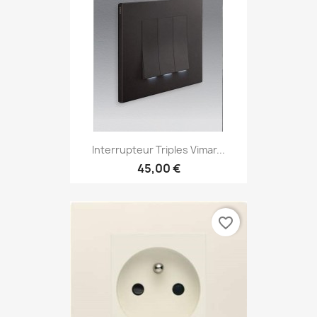
Interrupteur Triples Vimar...
45,00 €
favorite_border