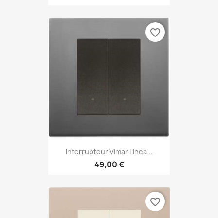
favorite_border
Interrupteur Vimar Linea...
49,00 €
favorite_border