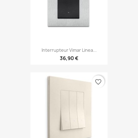
Interrupteur Vimar Linea...
36,90 €
favorite_border