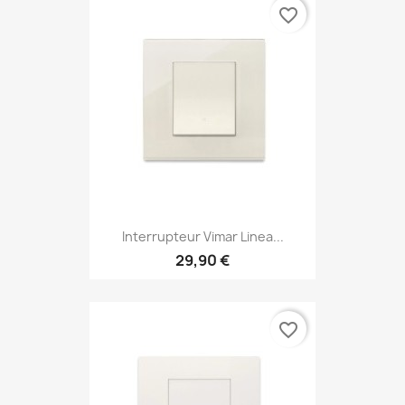
favorite_border
Interrupteur Vimar Linea...
29,90 €
favorite_border