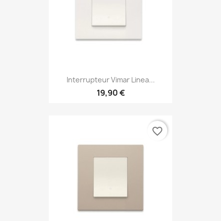
Interrupteur Vimar Linea...
19,90 €
favorite_border