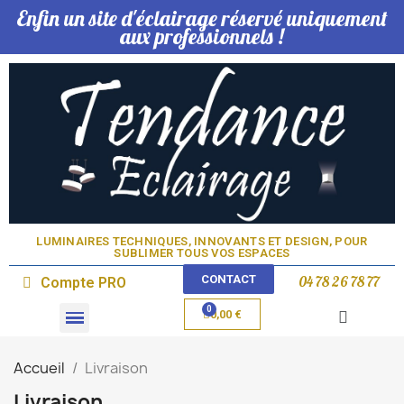
Enfin un site d'éclairage réservé uniquement
aux professionnels !
LUMINAIRES TECHNIQUES, INNOVANTS ET DESIGN, POUR
SUBLIMER TOUS VOS ESPACES​
CONTACT
04 78 26 78 77
Compte PRO
0,00 €
Domotique & Lampe
Accueil
Livraison
Livraison