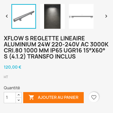


XFLOW S REGLETTE LINEAIRE
ALUMINIUM 24W 220-240V AC 3000K
CRI.80 1000 MM IP65 UGR16 15°X60°
S (4.1.2) TRANSFO INCLUS
120,00 €
HT
Quantité

favorite_border
AJOUTER AU PANIER