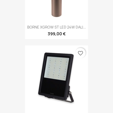
BORNE XGROW ST LED 24W DALI...
399,00 €
favorite_border