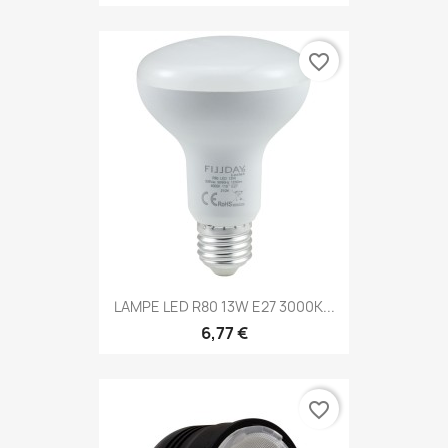
favorite_border
LAMPE LED R80 13W E27 3000K...
6,77 €
favorite_border