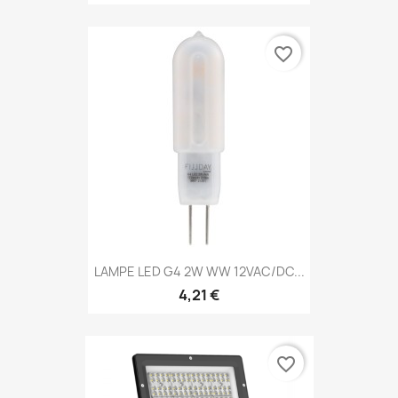
favorite_border
LAMPE LED G4 2W WW 12VAC/DC...
4,21 €
favorite_border