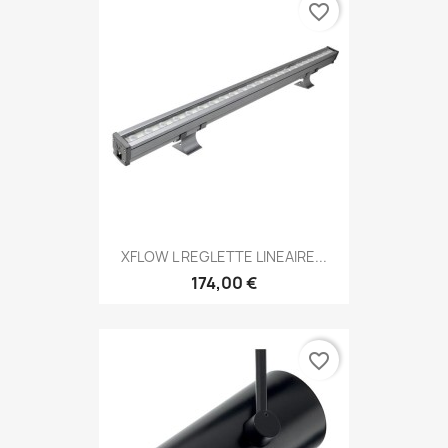
favorite_border
XFLOW L REGLETTE LINEAIRE...
174,00 €
favorite_border