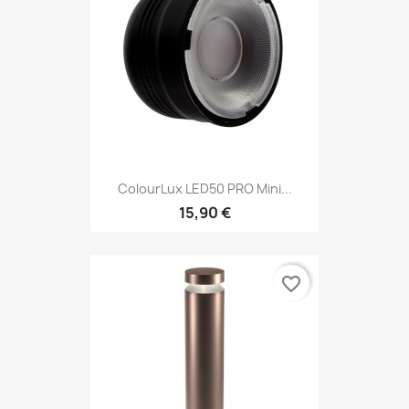
ColourLux LED50 PRO Mini...
15,90 €
favorite_border