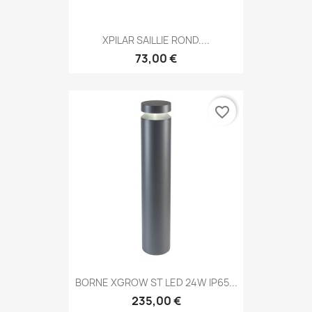
XPILAR SAILLIE ROND....
73,00 €
favorite_border
BORNE XGROW ST LED 24W IP65...
235,00 €