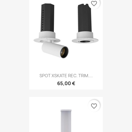
favorite_border
SPOT XSKATE REC. TRIM....
65,00 €
favorite_border