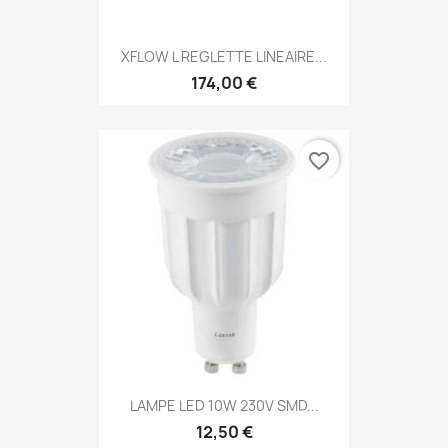
XFLOW L REGLETTE LINEAIRE...
174,00 €
favorite_border
LAMPE LED 10W 230V SMD...
12,50 €