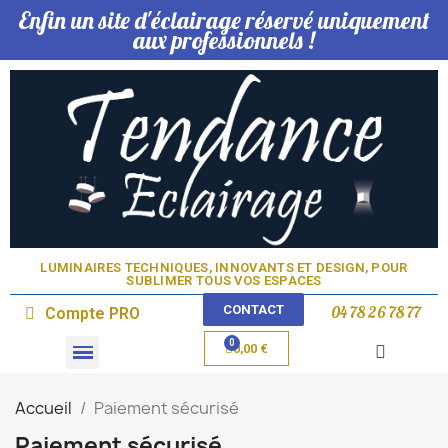
Enfin un site d'éclairage réservé uniquement
aux professionnels !
LUMINAIRES TECHNIQUES, INNOVANTS ET DESIGN, POUR
SUBLIMER TOUS VOS ESPACES​
CONTACT
04 78 26 78 77
Compte PRO
0,00 €
Domotique & Lampe
Accueil
Paiement sécurisé
Paiement sécurisé