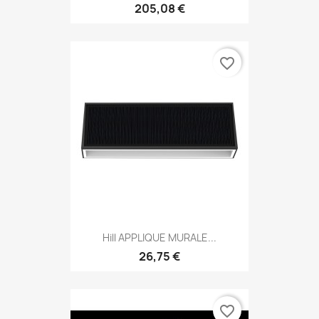
205,08 €
favorite_border
Hill APPLIQUE MURALE...
26,75 €
favorite_border