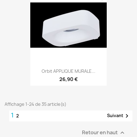
Orbit APPLIQUE MURALE...
26,90 €
Affichage 1-24 de 35 article(s)
1

Suivant
2
Retour en haut
