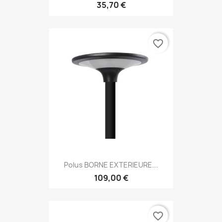
35,70 €
favorite_border
Polus BORNE EXTERIEURE...
109,00 €
favorite_border