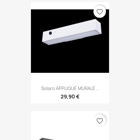
favorite_border
Solaro APPLIQUE MURALE...
29,90 €
favorite_border