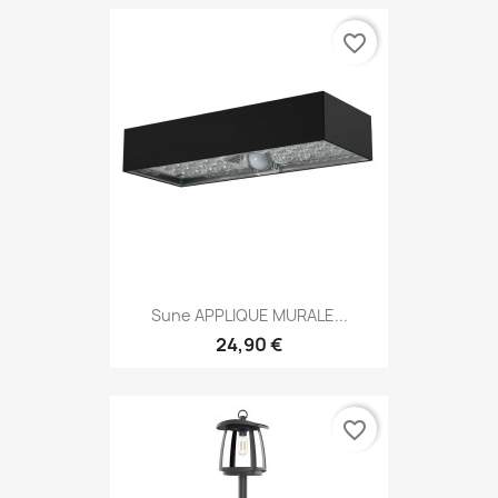
favorite_border
Sune APPLIQUE MURALE...
24,90 €
favorite_border