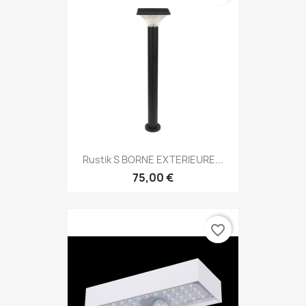
Rustik S BORNE EXTERIEURE...
75,00 €
favorite_border