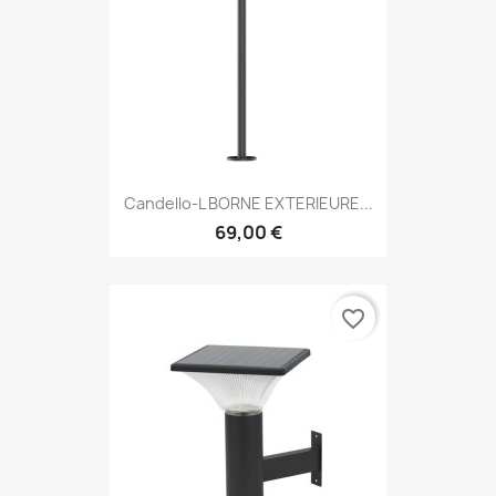
Candello-L BORNE EXTERIEURE...
69,00 €
favorite_border