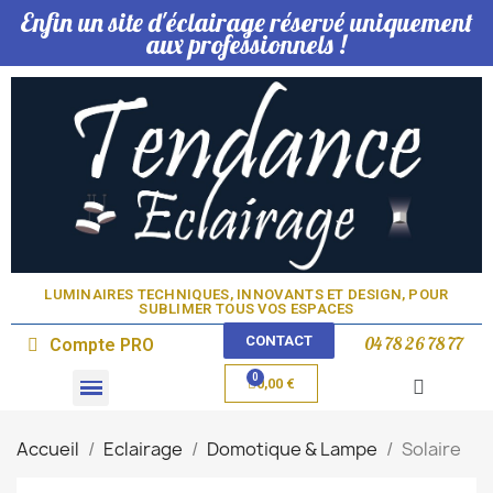
Enfin un site d'éclairage réservé uniquement
aux professionnels !
LUMINAIRES TECHNIQUES, INNOVANTS ET DESIGN, POUR
SUBLIMER TOUS VOS ESPACES​
CONTACT
04 78 26 78 77
Compte PRO
0,00 €
Domotique & Lampe
Accueil
Eclairage
Domotique & Lampe
Solaire