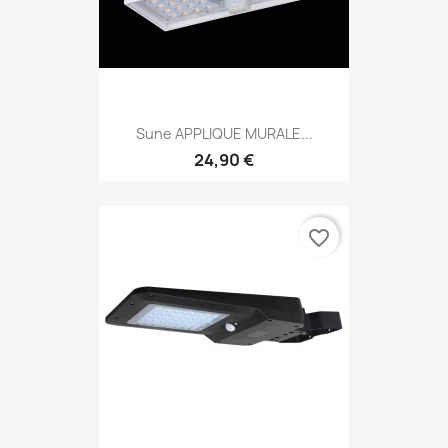
Sune APPLIQUE MURALE...
24,90 €
favorite_border