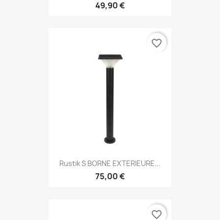
49,90 €
favorite_border
Rustik S BORNE EXTERIEURE...
75,00 €
favorite_border