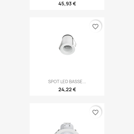
45,93 €
favorite_border
SPOT LED BASSE...
24,22 €
favorite_border