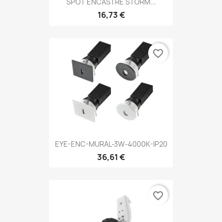
SPOT ENCASTRE STORM...
16,73 €
favorite_border
EYE-ENC-MURAL-3W-4000K-IP20
36,61 €
favorite_border