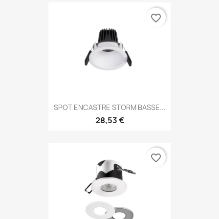
favorite_border
SPOT ENCASTRE STORM BASSE...
28,53 €
favorite_border