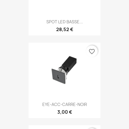
SPOT LED BASSE...
28,52 €
favorite_border
EYE-ACC-CARRE-NOIR
3,00 €