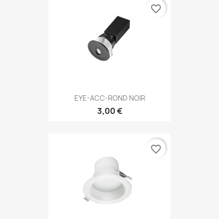
favorite_border
EYE-ACC-ROND NOIR
3,00 €
favorite_border