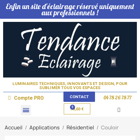
Enfin un site d'éclairage réservé uniquement
aux professionnels !
LUMINAIRES TECHNIQUES, INNOVANTS ET DESIGN, POUR
SUBLIMER TOUS VOS ESPACES​
CONTACT
04 78 26 78 77
Compte PRO
0,00 €
Domotique & Lampe
Accueil
Applications
Résidentiel
Couloir