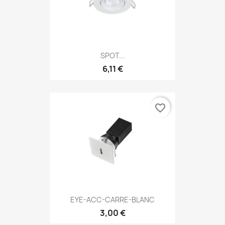
SPOT...
6,11 €
favorite_border
EYE-ACC-CARRE-BLANC
3,00 €