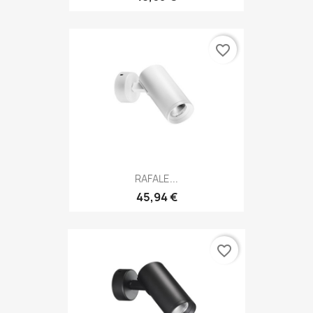
favorite_border
RAFALE...
45,94 €
favorite_border