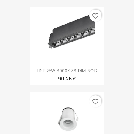
favorite_border
LINE 25W-3000K-36-DIM-NOIR
90,26 €
favorite_border