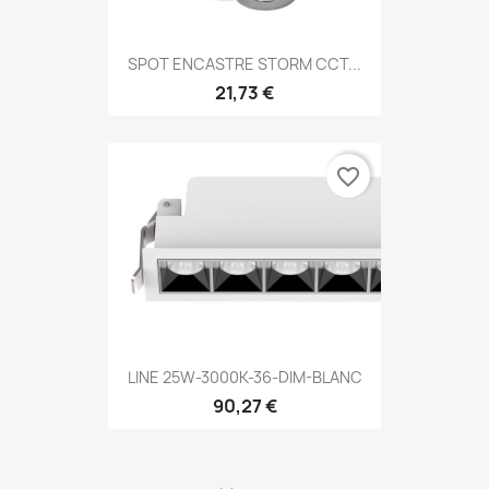
SPOT ENCASTRE STORM CCT...
21,73 €
favorite_border
LINE 25W-3000K-36-DIM-BLANC
90,27 €