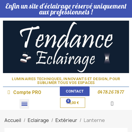
Enfin un site d'éclairage réservé uniquement
aux professionnels !
LUMINAIRES TECHNIQUES, INNOVANTS ET DESIGN, POUR
SUBLIMER TOUS VOS ESPACES​
CONTACT
04 78 26 78 77
Compte PRO
0,00 €
Domotique & Lampe
Accueil
Eclairage
Extérieur
Lanterne