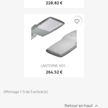
228,82 €
favorite_border
LANTERNE ASY...
264,52 €
Affichage 1-5 de 5 article(s)
Retour en haut
