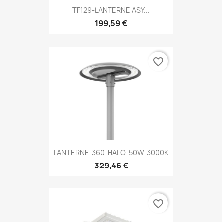
TF129-LANTERNE ASY...
199,59 €
favorite_border
LANTERNE-360-HALO-50W-3000K
329,46 €
favorite_border