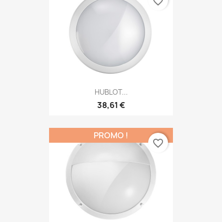
favorite_border
HUBLOT...
38,61 €
PROMO !
favorite_border