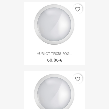
favorite_border
HUBLOT TF038-FOG...
60,06 €
favorite_border