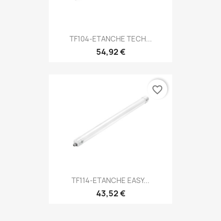
TF104-ETANCHE TECH...
54,92 €
favorite_border
TF114-ETANCHE EASY...
43,52 €