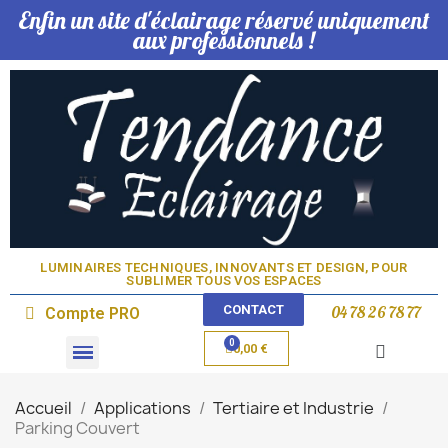
Enfin un site d'éclairage réservé uniquement
aux professionnels !
LUMINAIRES TECHNIQUES, INNOVANTS ET DESIGN, POUR
SUBLIMER TOUS VOS ESPACES​
CONTACT
04 78 26 78 77
Compte PRO
0,00 €
Domotique & Lampe
Accueil
Applications
Tertiaire et Industrie
Parking Couvert