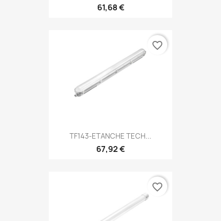
61,68 €
favorite_border
TF143-ETANCHE TECH...
67,92 €
favorite_border