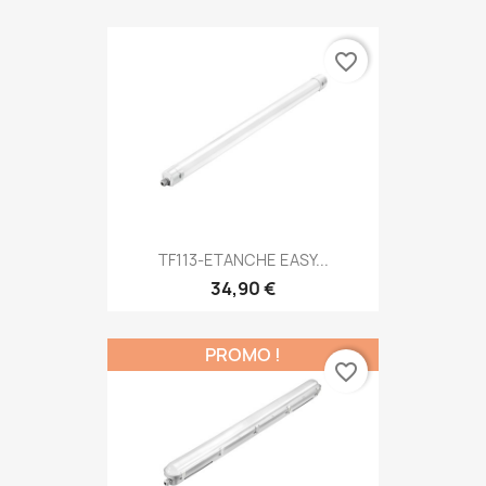
favorite_border
TF113-ETANCHE EASY...
34,90 €
PROMO !
favorite_border