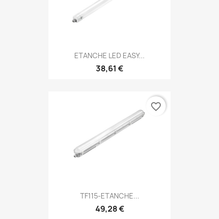
ETANCHE LED EASY...
38,61 €
favorite_border
TF115-ETANCHE...
49,28 €