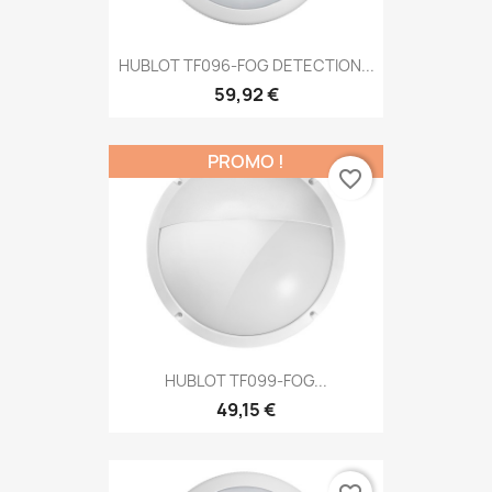
HUBLOT TF096-FOG DETECTION...
59,92 €
PROMO !
favorite_border
HUBLOT TF099-FOG...
49,15 €