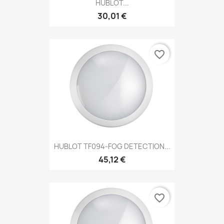
HUBLOT...
30,01 €
favorite_border
HUBLOT TF094-FOG DETECTION...
45,12 €
favorite_border