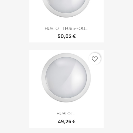
HUBLOT TF095-FOG...
50,02 €
favorite_border
HUBLOT...
49,26 €