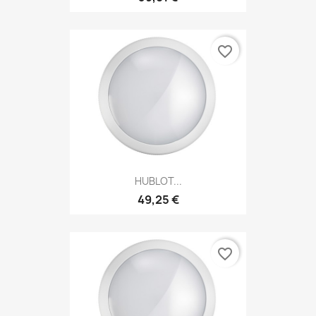
favorite_border
HUBLOT...
49,25 €
favorite_border