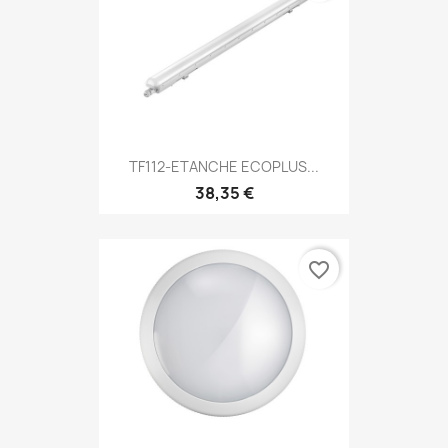
TF112-ETANCHE ECOPLUS...
38,35 €
favorite_border