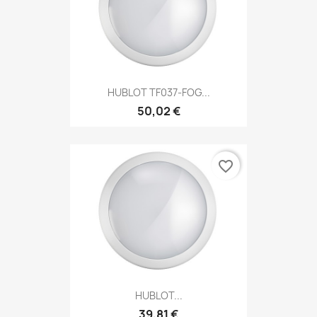
HUBLOT TF037-FOG...
50,02 €
favorite_border
HUBLOT...
39,81 €