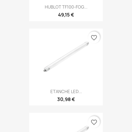
HUBLOT TF100-FOG...
49,15 €
favorite_border
ETANCHE LED...
30,98 €
favorite_border