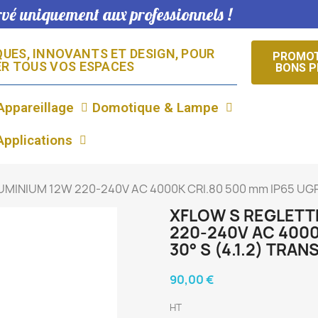
ervé uniquement aux professionnels !
UES, INNOVANTS ET DESIGN, POUR
PROMOT
R TOUS VOS ESPACES​
BONS P
Appareillage
Domotique & Lampe
Applications
MINIUM 12W 220-240V AC 4000K CRI.80 500 mm IP65 UGR7
XFLOW S REGLETTE
220-240V AC 4000
30° S (4.1.2) TRA
90,00 €
HT