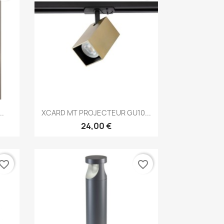
Aperçu rapide

..
XCARD MT PROJECTEUR GU10...
24,00 €
vorite_border
favorite_border