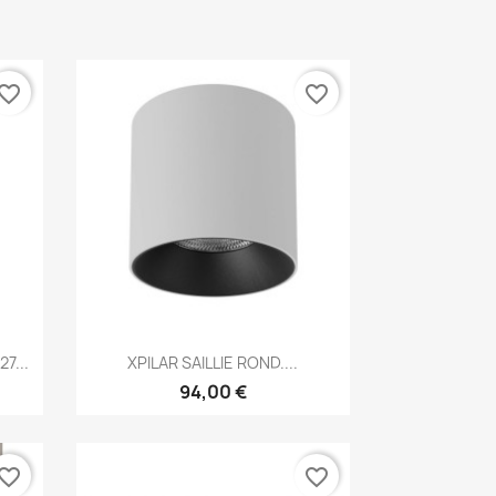
vorite_border
favorite_border
Aperçu rapide

7...
XPILAR SAILLIE ROND....
94,00 €
vorite_border
favorite_border