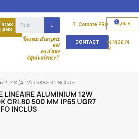
0,00 €
Compte PRO
IONS
LANS
Besoin d'un prix
CONTACT
04 78 26 78
net
77
ou d'une
équivalence ?
 30° S (4.1.2) TRANSFO INCLUS
 LINEAIRE ALUMINIUM 12W
K CRI.80 500 MM IP65 UGR7
NSFO INCLUS