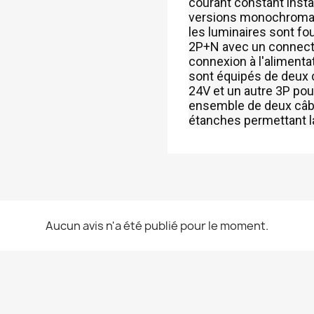
courant constant install
versions monochromati
les luminaires sont fo
2P+N avec un connecte
connexion à l'alimenta
sont équipés de deux 
24V et un autre 3P pou
ensemble de deux câb
étanches permettant la
Aucun avis n'a été publié pour le moment.