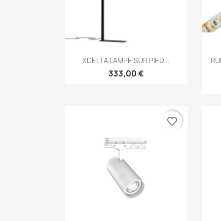
Aperçu rapide

XDELTA LAMPE SUR PIED...
RU
333,00 €
favorite_border