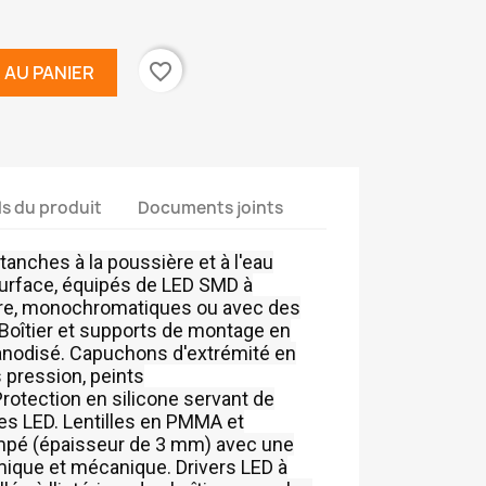
favorite_border
 AU PANIER
ls du produit
Documents joints
étanches à la poussière et à l'eau
surface, équipés de LED SMD à
ire, monochromatiques ou avec des
oîtier et supports de montage en
anodisé. Capuchons d'extrémité en
pression, peints
rotection en silicone servant de
les LED. Lentilles en PMMA et
empé (épaisseur de 3 mm) avec une
mique et mécanique. Drivers LED à