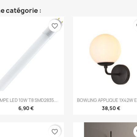
e catégorie :
favorite_border
fa
Aperçu rapide
Aperçu rapide


MPE LED 10W T8 SMD2835...
BOWLING APPLIQUE 1X42W E2
6,90 €
38,50 €
favorite_border
fa