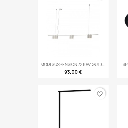
Aperçu rapide

MODI SUSPENSION 7X10W GU10...
SP
93,00 €
favorite_border