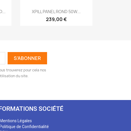
Aperçu rapide

...
XPILL PANEL ROND 50W...
239,00 €
ous trouverez pour cela nos
ilisation du site.
NFORMATIONS SOCIÉTÉ
Mentions Légales
Politique de Confidentialité