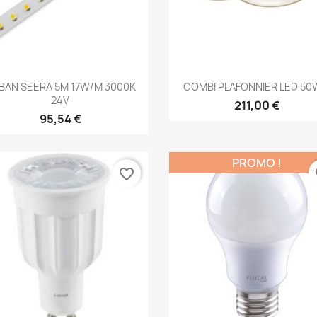
Aperçu rapide
Aperçu rapide


BAN SEERA 5M 17W/M 3000K
COMBI PLAFONNIER LED 50W
24V
211,00 €
95,54 €
PROMO !
favorite_border
fa