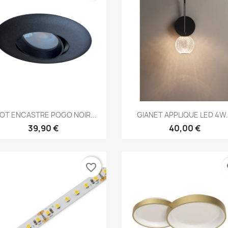
Aperçu rapide
Aperçu rapide


OT ENCASTRE POGO NOIR...
GIANET APPLIQUE LED 4W.
39,90 €
40,00 €
favorite_border
fa