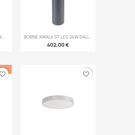
Aperçu rapide

...
BORNE XWALK ST LED 24W DALI...
402,00 €
vorite_border
favorite_border