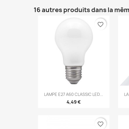
16 autres produits dans la mêm
favorite_border
Aperçu rapide

LAMPE E27 A60 CLASSIC LED...
LA
4,49 €
favorite_border