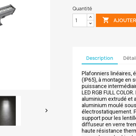
Quantité

AJOUTER
Description
Détai
Plafonniers linéaires, 
(IP65), à montage en 
puissance intermédia
LED RGB FULL COLOR. B
aluminium extrudé et 
aluminium moulé sous 

électrostatiquement. P
support pour les lentil
diffuseur en verre tr
haute résistance ther