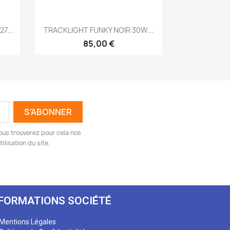
Aperçu rapide

7...
TRACKLIGHT FUNKY NOIR 30W...
85,00 €
ous trouverez pour cela nos
ilisation du site.
NFORMATIONS SOCIÉTÉ
Mentions Légales