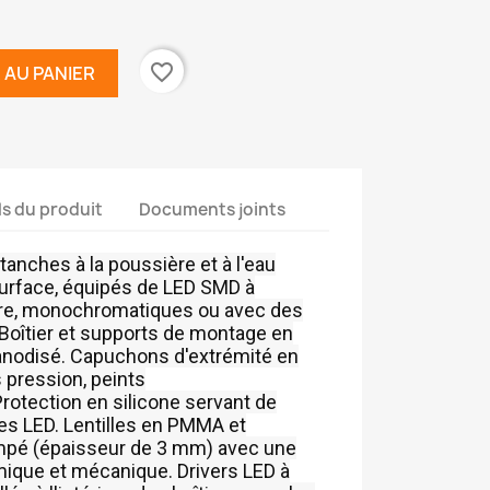
favorite_border
 AU PANIER
ls du produit
Documents joints
étanches à la poussière et à l'eau
surface, équipés de LED SMD à
ire, monochromatiques ou avec des
oîtier et supports de montage en
anodisé. Capuchons d'extrémité en
pression, peints
rotection en silicone servant de
les LED. Lentilles en PMMA et
empé (épaisseur de 3 mm) avec une
mique et mécanique. Drivers LED à