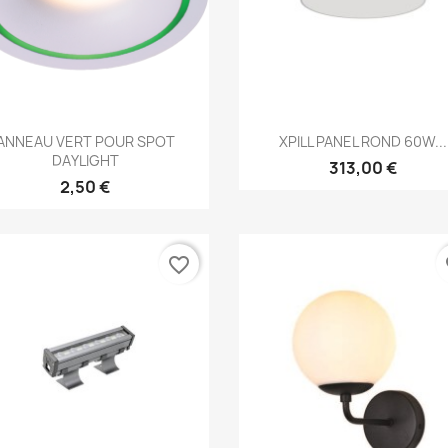
Aperçu rapide
Aperçu rapide


ANNEAU VERT POUR SPOT
XPILL PANEL ROND 60W...
DAYLIGHT
313,00 €
2,50 €
favorite_border
fa