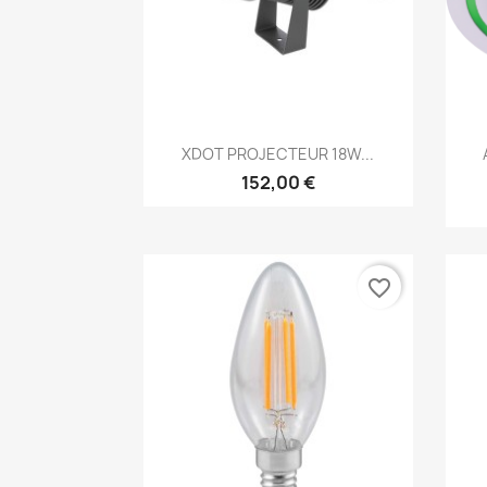
Aperçu rapide

XDOT PROJECTEUR 18W...
152,00 €
favorite_border