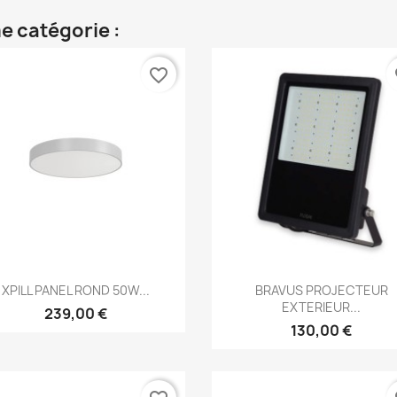
e catégorie :
favorite_border
fa
Aperçu rapide
Aperçu rapide


XPILL PANEL ROND 50W...
BRAVUS PROJECTEUR
EXTERIEUR...
239,00 €
130,00 €