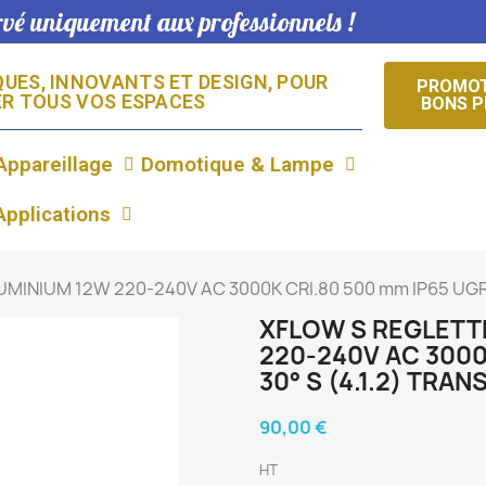
ervé uniquement aux professionnels !
UES, INNOVANTS ET DESIGN, POUR
PROMOT
R TOUS VOS ESPACES​
BONS P
Appareillage
Domotique & Lampe
Applications
MINIUM 12W 220-240V AC 3000K CRI.80 500 mm IP65 UGR 7
XFLOW S REGLETTE
220-240V AC 3000
30° S (4.1.2) TRA
90,00 €
HT