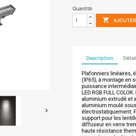
Quantité

AJOUTER
Description
Détai
Plafonniers linéaires, 
(IP65), à montage en 
puissance intermédia
LED RGB FULL COLOR. B
aluminium extrudé et 
aluminium moulé sous 

électrostatiquement. P
support pour les lentil
diffuseur en verre tr
haute résistance ther