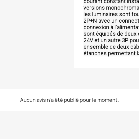
courant constant install
versions monochromati
les luminaires sont fo
2P+N avec un connecte
connexion à l'alimenta
sont équipés de deux 
24V et un autre 3P pou
ensemble de deux câb
étanches permettant la
Aucun avis n'a été publié pour le moment.