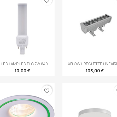
favorite_border
fa
Aperçu rapide
Aperçu rapide


 LED LAMP LED PLC 7W 840...
XFLOW L REGLETTE LINEAIRE
10,00 €
103,00 €
favorite_border
fa