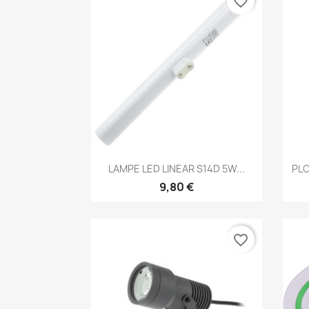
favorite_border
Aperçu rapide

LAMPE LED LINEAR S14D 5W...
PLC
9,80 €
favorite_border