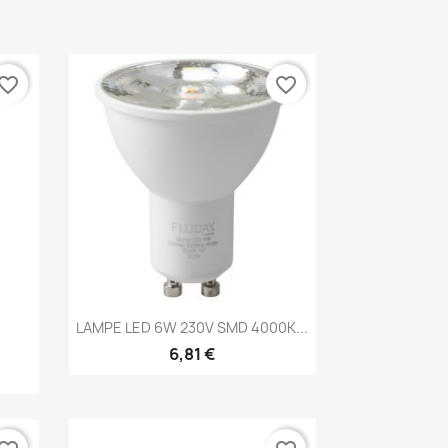
vorite_border
favorite_border
Aperçu rapide

LAMPE LED 6W 230V SMD 4000K...
6,81 €