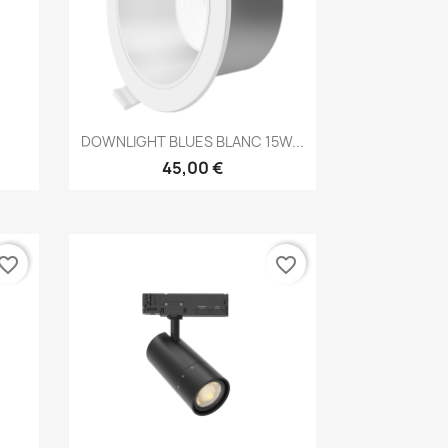
Aperçu rapide

DOWNLIGHT BLUES BLANC 15W...
45,00 €
vorite_border
favorite_border