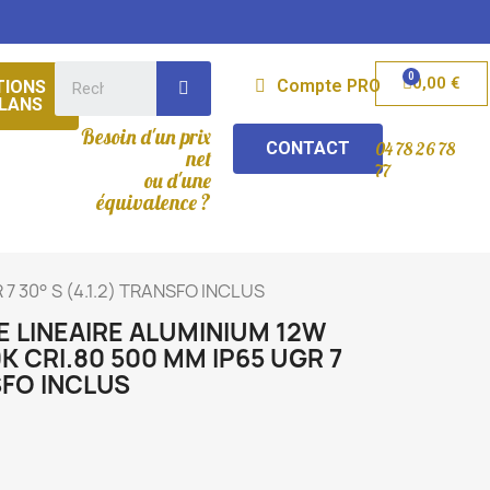
0,00 €
Compte PRO
IONS
LANS
Besoin d'un prix
CONTACT
04 78 26 78
net
77
ou d'une
équivalence ?
 30° S (4.1.2) TRANSFO INCLUS
 LINEAIRE ALUMINIUM 12W
K CRI.80 500 MM IP65 UGR 7
NSFO INCLUS