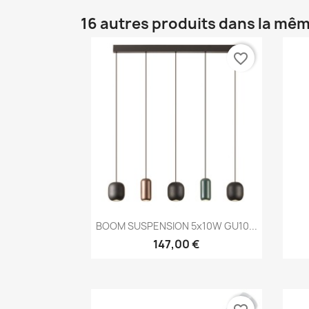
16 autres produits dans la mêm
favorite_border
Aperçu rapide

BOOM SUSPENSION 5x10W GU10...
147,00 €