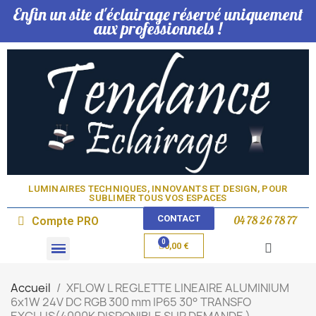
Enfin un site d'éclairage réservé uniquement
aux professionnels !
LUMINAIRES TECHNIQUES, INNOVANTS ET DESIGN, POUR
SUBLIMER TOUS VOS ESPACES​
CONTACT
04 78 26 78 77
Compte PRO
0,00 €
Domotique & Lampe
Accueil
XFLOW L REGLETTE LINEAIRE ALUMINIUM
6x1W 24V DC RGB 300 mm IP65 30° TRANSFO
EXCLUS(4000K DISPONIBLE SUR DEMANDE )