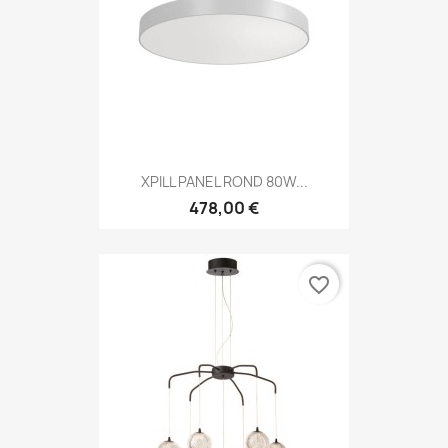
XPILL PANEL ROND 80W...
478,00 €
favorite_border