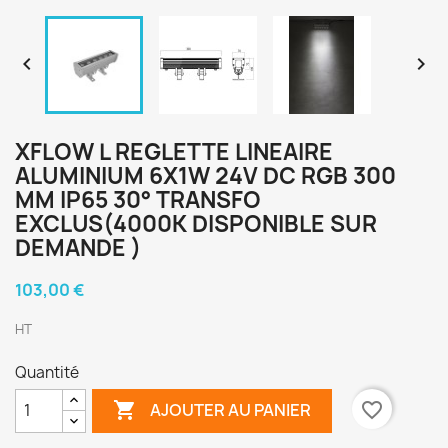


XFLOW L REGLETTE LINEAIRE
ALUMINIUM 6X1W 24V DC RGB 300
MM IP65 30° TRANSFO
EXCLUS(4000K DISPONIBLE SUR
DEMANDE )
103,00 €
HT
Quantité

favorite_border
AJOUTER AU PANIER