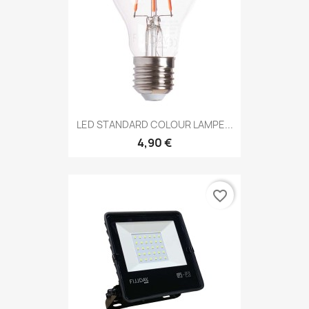
LED STANDARD COLOUR LAMPE...
4,90 €
favorite_border