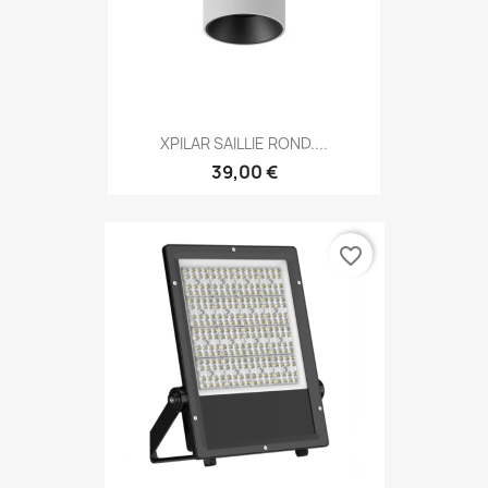
XPILAR SAILLIE ROND....
39,00 €
favorite_border