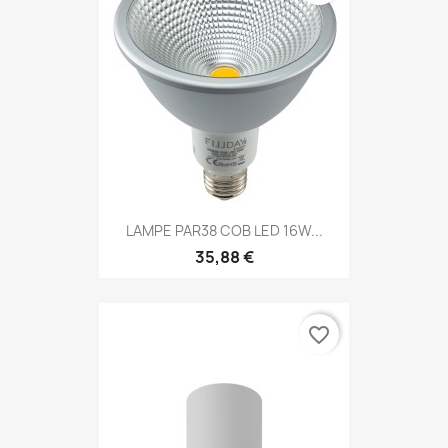
LAMPE PAR38 COB LED 16W...
35,88 €
favorite_border