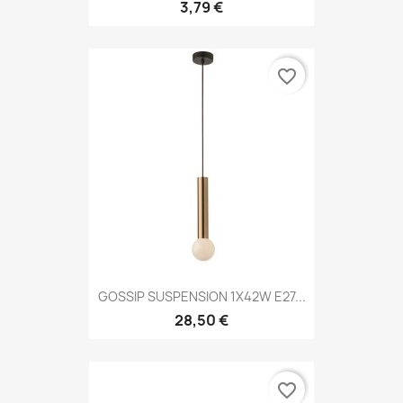
3,79 €
favorite_border
GOSSIP SUSPENSION 1X42W E27...
28,50 €
favorite_border