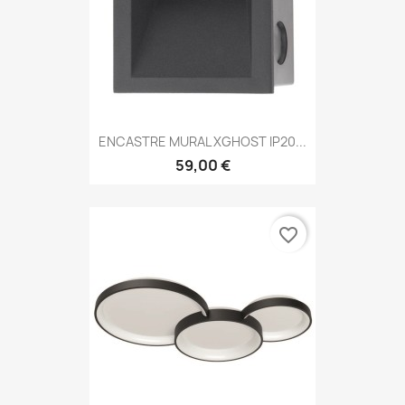
ENCASTRE MURAL XGHOST IP20...
59,00 €
favorite_border