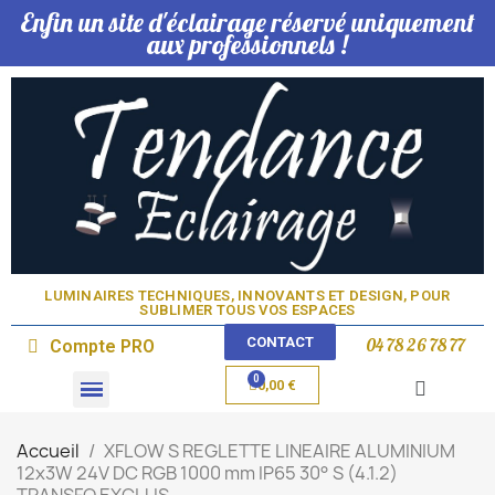
Enfin un site d'éclairage réservé uniquement
aux professionnels !
LUMINAIRES TECHNIQUES, INNOVANTS ET DESIGN, POUR
SUBLIMER TOUS VOS ESPACES​
CONTACT
04 78 26 78 77
Compte PRO
0,00 €
Domotique & Lampe
Accueil
XFLOW S REGLETTE LINEAIRE ALUMINIUM
12x3W 24V DC RGB 1000 mm IP65 30° S (4.1.2)
TRANSFO EXCLUS