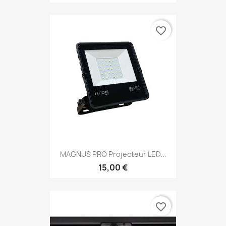
favorite_border
MAGNUS PRO Projecteur LED...
15,00 €
favorite_border