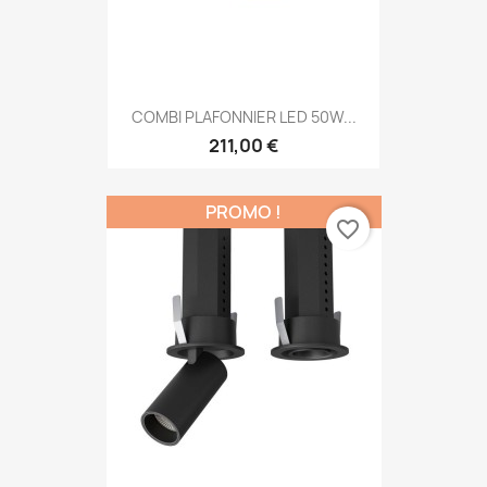
COMBI PLAFONNIER LED 50W...
211,00 €
PROMO !
favorite_border