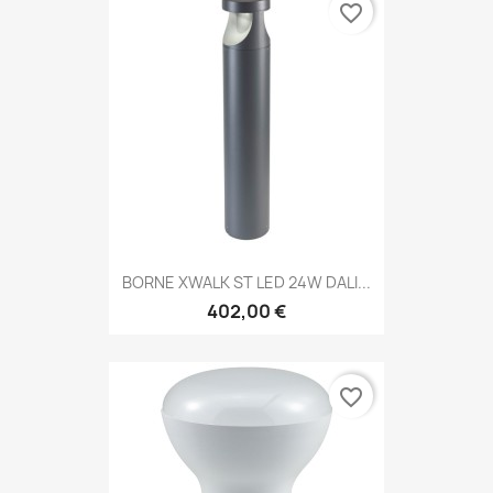
favorite_border
BORNE XWALK ST LED 24W DALI...
402,00 €
favorite_border