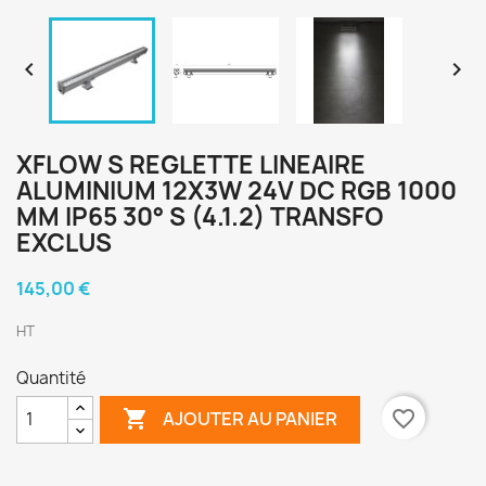


XFLOW S REGLETTE LINEAIRE
ALUMINIUM 12X3W 24V DC RGB 1000
MM IP65 30° S (4.1.2) TRANSFO
EXCLUS
145,00 €
HT
Quantité

favorite_border
AJOUTER AU PANIER