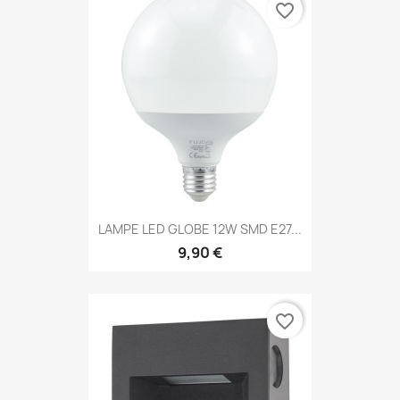
favorite_border
LAMPE LED GLOBE 12W SMD E27...
9,90 €
favorite_border