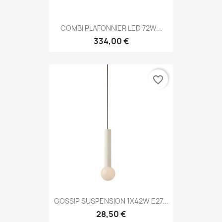
COMBI PLAFONNIER LED 72W...
334,00 €
favorite_border
GOSSIP SUSPENSION 1X42W E27...
28,50 €