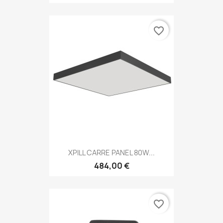
favorite_border
XPILL CARRE PANEL 80W...
484,00 €
favorite_border