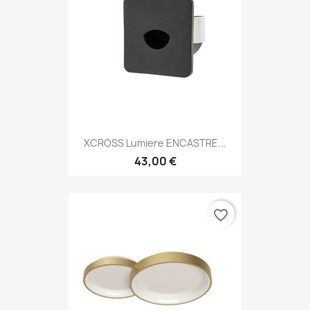
XCROSS Lumiere ENCASTRE...
43,00 €
favorite_border